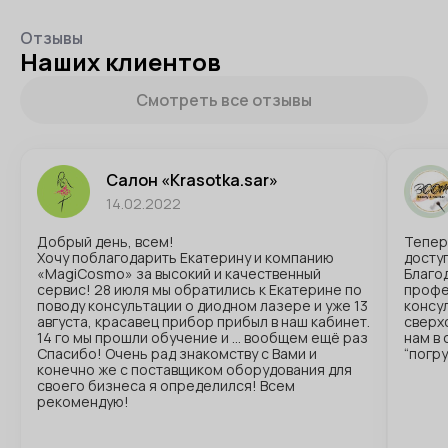
Отзывы
Наших клиентов
Смотреть все отзывы
Салон «Krasotka.sar»
14.02.2022
Добрый день, всем!
Тепер
Хочу поблагодарить Екатерину и компанию
доступ
«MagiCosmo» за высокий и качественный
Благо
сервис! 28 июля мы обратились к Екатерине по
профе
поводу консультации о диодном лазере и уже 13
консул
августа, красавец прибор прибыл в наш кабинет.
сверх
14 го мы прошли обучение и … вообщем ещё раз
нам в
Спасибо! Очень рад знакомству с Вами и
“погр
конечно же с поставщиком оборудования для
своего бизнеса я определился! Всем
рекомендую!