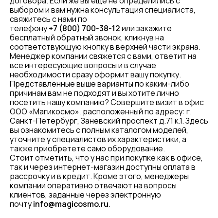
договора. Если же вы еще не определились с
выбором и вам нужна консультация специалиста,
свяжитесь с нами по
телефону
+7 (800) 700-38-12
или закажите
бесплатный обратный звонок, кликнув на
соответствующую кнопку в верхней части экрана.
Менеджер компании свяжется с вами, ответит на
все интересующие вопросы и в случае
необходимости сразу оформит вашу покупку.
Представленные выше варианты по каким-либо
причинам вам не подходят и вы хотите лично
посетить нашу компанию? Совершите визит в офис
ООО «Магикосмо», расположенный по адресу: г.
Санкт-Петербург, Заневский проспект д.71 к.1. Здесь
вы ознакомитесь с полным каталогом моделей,
уточните у специалистов их характеристики, а
также приобретете само оборудование.
Стоит отметить, что у нас при покупке как в офисе,
так и через интернет-магазин доступны оплата в
рассрочку и в кредит. Кроме этого, менеджеры
компании оперативно отвечают на вопросы
клиентов, заданные через электронную
почту
info@magicosmo.ru
.