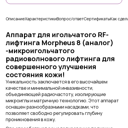
Описание
Характеристики
Вопрос/ответ
Сертификаты
Как сдел
Аппарат для игольчатого RF-
лифтинга Morpheus 8 (аналог)
-микроигольчатого
радиоволнового лифтинга для
совершенного улучшения
состояния кожи!
Уникальность заключается в его высочайшем
качестве и минимальной инвазивности,
объединяющей радиочастоту, изолирующие
микроиглы и матричную технологию. Этот аппарат
оснащен разнообразными насадками, что
позволяет свободно регулировать глубину
проникновения в кожу.