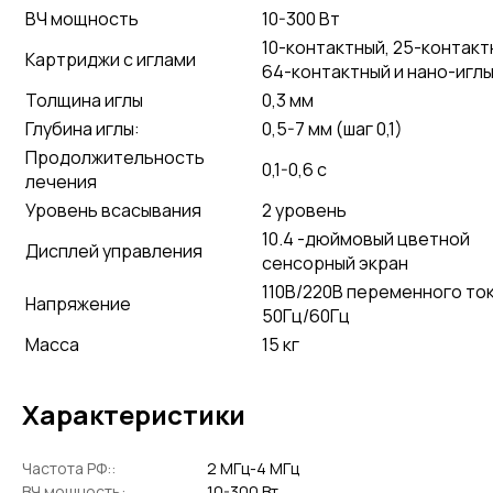
ВЧ мощность
10-300 Вт
10-контактный, 25-контакт
Картриджи с иглами
64-контактный и нано-игл
Толщина иглы
0,3 мм
Глубина иглы:
0,5-7 мм (шаг 0,1)
Продолжительность
0,1-0,6 с
лечения
Уровень всасывания
2 уровень
10.4 -дюймовый цветной
Дисплей управления
сенсорный экран
110В/220В переменного ток
Напряжение
50Гц/60Гц
Масса
15 кг
Характеристики
Частота РФ::
2 МГц-4 МГц
ВЧ мощность:
10-300 Вт