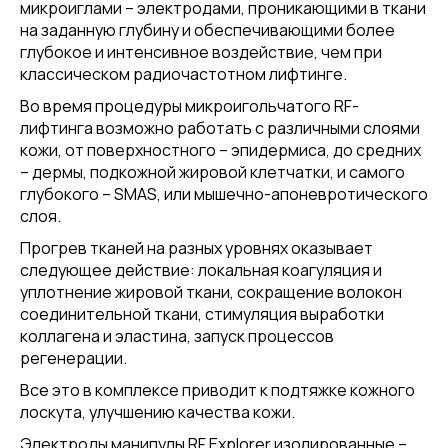
микроиглами – электродами, проникающими в ткани
на заданную глубину и обеспечивающими более
глубокое и интенсивное воздействие, чем при
классическом радиочастотном лифтинге.
Во время процедуры микроигольчатого RF-
лифтинга возможно работать с различными слоями
кожи, от поверхностного – эпидермиса, до средних
– дермы, подкожной жировой клетчатки, и самого
глубокого – SMAS, или мышечно-апоневротического
слоя.
Прогрев тканей на разных уровнях оказывает
следующее действие: локальная коагуляция и
уплотнение жировой ткани, сокращение волокон
соединительной ткани, стимуляция выработки
коллагена и эластина, запуск процессов
регенерации.
Все это в комплексе приводит к подтяжке кожного
лоскута, улучшению качества кожи.
Электроды манипулы RF Explorer изолированные –