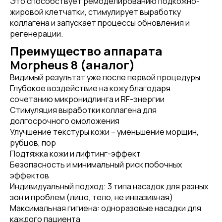
Это способствует ремоделированию подкожно-
жировой клетчатки, стимулирует выработку
коллагена и запускает процессы обновления и
регенерации.
Преимущество аппарата
Morpheus 8 (аналог)
Видимый результат уже после первой процедуры
Глубокое воздействие на кожу благодаря
сочетанию микронидлинга и RF-энергии
Стимуляция выработки коллагена для
долгосрочного омоложения
Улучшение текстуры кожи – уменьшение морщин,
рубцов, пор
Подтяжка кожи и лифтинг-эффект
Безопасность и минимальный риск побочных
эффектов
Индивидуальный подход: 3 типа насадок для разных
зон и проблем (лицо, тело, не инвазивная)
Максимальная гигиена: одноразовые насадки для
каждого пациента