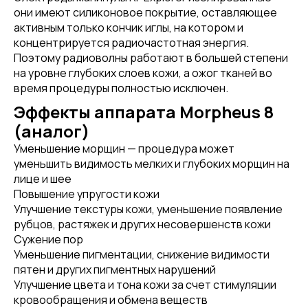
они имеют силиконовое покрытие, оставляющее
активным только кончик иглы, на котором и
концентрируется радиочастотная энергия.
Поэтому радиоволны работают в большей степени
на уровне глубоких слоев кожи, а ожог тканей во
время процедуры полностью исключен.
Эффекты аппарата Morpheus 8
(аналог)
Уменьшение морщин — процедура может
уменьшить видимость мелких и глубоких морщин на
лице и шее
Повышение упругости кожи
Улучшение текстуры кожи, уменьшение появление
рубцов, растяжек и других несовершенств кожи
Сужение пор
Уменьшение пигментации, снижение видимости
пятен и других пигментных нарушений
Улучшение цвета и тона кожи за счет стимуляции
кровообращения и обмена веществ