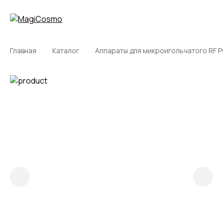
Описание
Характеристики
Вопрос/ответ
Сертификаты
Как сдел
Главная
Каталог
Аппараты для микроигольчатого RF Р