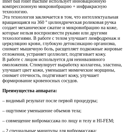
Inner ball roller machine использует инновационную
компрессионную микровибрацию + инфракрасную
технологию.
Эта технология заключается в том, что интеллектуальная
вращающаяся на 360 ° цилиндрическая роликовая ручка
создает механическое сжатие и микровибрацию на коже,
которые нельзя воспроизвести руками или другими
технологиями. В работе с телом улучшает лимфодренаж и
церкуляцию крови, глубокую детоксикацию организма,
снимает мышечную боль, расщепляет подкожные жировые
отложения, устраняет целлюлит, подтягивает кожу.
В работе с лицом используется для неинвазивного
омоложения. Стимулирует выработку коллагена, эластина,
улучшает цвет кожи, уменьшает мимические морщины,
снимает отечность, подтягивает кожу, улучшает
формирование кровеносных сосудов.
Преимущества аппарата:
– видимый результат после первой процедуры;
– ощутимое уменьшение объемов тела;
– совмещение вибромассажа по лицу и телу и HI-FEM;
– 2 специальные манипулы для вибромассажа;